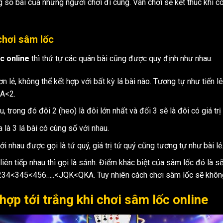
 số bài của những người chơi đi cùng. Ván chơi sẽ kết thúc khi c
chơi sâm lốc
c online
thì thứ tự các quân bài cũng được quy định như nhau:
đơn lẻ, không thể kết hợp với bất kỳ lá bài nào. Tương tự như tiến l
A<2.
u, trong đó đôi 2 (heo) là đôi lớn nhất và đối 3 sẽ là đôi có giá trị
 là 3 lá bài có cùng số với nhau.
ới nhau được gọi là tứ quý, giá trị tứ quý cũng tương tự như bài lẻ
 liên tiếp nhau thì gọi là sảnh. Điểm khác biệt của sâm lốc đó là sẽ
<234<345<456…..<JQK<QKA. Tuy nhiên cách chơi sâm lốc sẽ khôn
ợp tới trắng khi chơi sâm lốc online