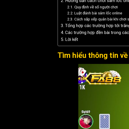
Hướng dẫn cách chơi sâm lốc onl
Quy định về số người chơi
Luật đánh bài sâm lốc online
Cách sắp xếp quân bài khi chơi 
Tổng hợp các trường hợp tới trắng
Các trường hợp đền bài trong cá
Lời kết
Tìm hiểu thông tin về