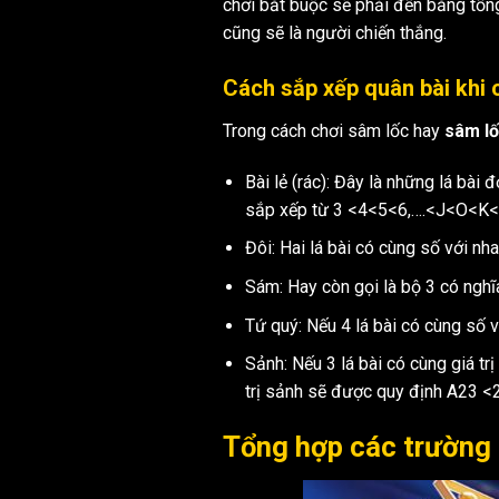
chơi bắt buộc sẽ phải đền bằng tổng
cũng sẽ là người chiến thắng.
Cách sắp xếp quân bài khi 
Trong cách chơi sâm lốc hay
sâm lố
Bài lẻ (rác): Đây là những lá bài 
sắp xếp từ 3 <4<5<6,….<J<O<K<
Đôi: Hai lá bài có cùng số với nha
Sám: Hay còn gọi là bộ 3 có nghĩa
Tứ quý: Nếu 4 lá bài có cùng số v
Sảnh: Nếu 3 lá bài có cùng giá trị
trị sảnh sẽ được quy định A23 
Tổng hợp các trường h