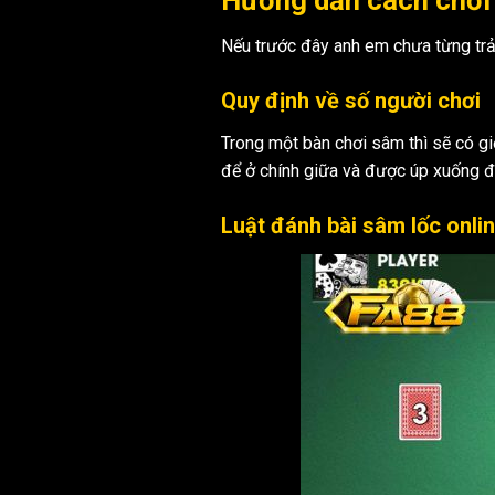
Nếu trước đây anh em chưa từng trải
Quy định về số người chơi
Trong một bàn chơi sâm thì sẽ có gi
để ở chính giữa và được úp xuống để
Luật đánh bài sâm lốc onli