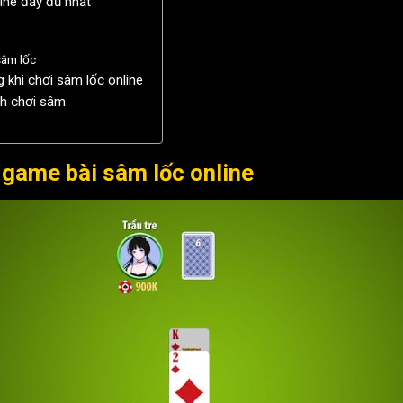
ine đầy đủ nhất
sâm lốc
 khi chơi sâm lốc online
ch chơi sâm
 game bài sâm lốc online