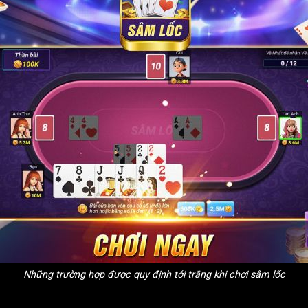
Những trường hợp được quy định tới trắng khi chơi sâm lốc